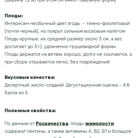
(ширина 1,2 м) при этом он имеет овальную форму.
Плоды:
Интересен необычный цвет ягоды – темно-фиолетовый
(почти черный), но покрыт сильным восковым налетом.
Плоды крупные, их средней размер около 3 см, а вес
достигает до 3 г), удлиненно-грушевидной формы.
Плоды держатся на ветвях хорошо, долго не осыпаются, а
при сборе отрываются легко, без повреждений.
Вкусовые качества:
Десертный, кисло-сладкий. Дегустационная оценка – 4.8
балла из 5.
Полезные свойства:
По данным от
Роскачества
, плоды
жимолости
содержат пектины, а также витамины А, В2, B1 и большое