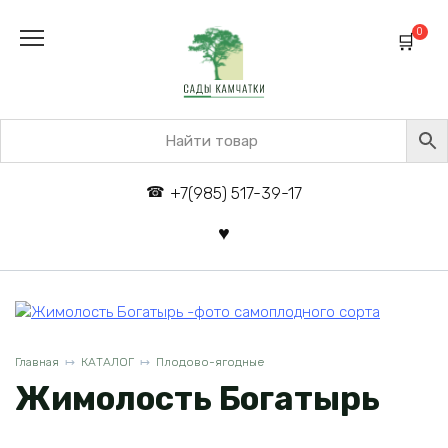
Перейти
к
0
содержанию
+7(985) 517-39-17
Главная
КАТАЛОГ
Плодово-ягодные
Жимолость Богатырь