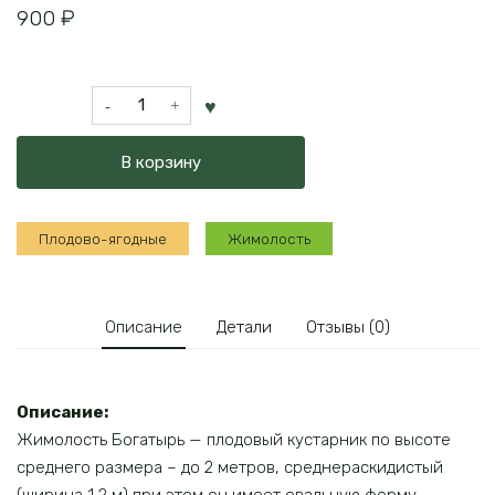
900
₽
Количество
товара
Жимолость
В корзину
Богатырь
Плодово-ягодные
Жимолость
Описание
Детали
Отзывы (0)
Описание:
Жимолость Богатырь — плодовый кустарник по высоте
среднего размера – до 2 метров, среднераскидистый