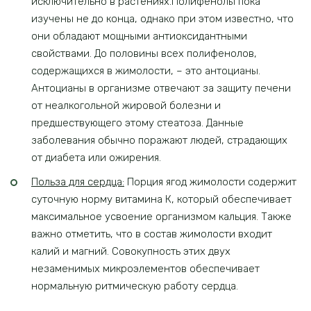
исключительно в растениях.Полифенолы пока
изучены не до конца, однако при этом известно, что
они обладают мощными антиоксидантными
свойствами. До половины всех полифенолов,
содержащихся в жимолости, – это антоцианы.
Антоцианы в организме отвечают за защиту печени
от неалкогольной жировой болезни и
предшествующего этому стеатоза. Данные
заболевания обычно поражают людей, страдающих
от диабета или ожирения.
Польза для сердца:
Порция ягод жимолости содержит
суточную норму витамина К, который обеспечивает
максимальное усвоение организмом кальция. Также
важно отметить, что в состав жимолости входит
калий и магний. Совокупность этих двух
незаменимых микроэлементов обеспечивает
нормальную ритмическую работу сердца.