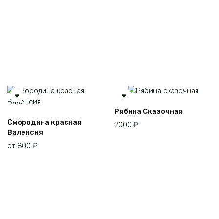
Рябина Сказочная
Этот
Смородина красная
2000
₽
товар
Валенсия
имеет
от
800
₽
несколько
вариаций.
Опции
можно
выбрать
на
странице