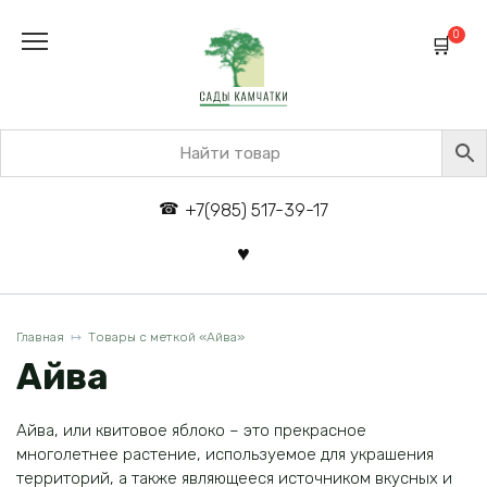
Перейти
к
0
содержанию
+7(985) 517-39-17
Главная
Товары с меткой «Айва»
Айва
Айва, или квитовое яблоко – это прекрасное
многолетнее растение, используемое для украшения
территорий, а также являющееся источником вкусных и