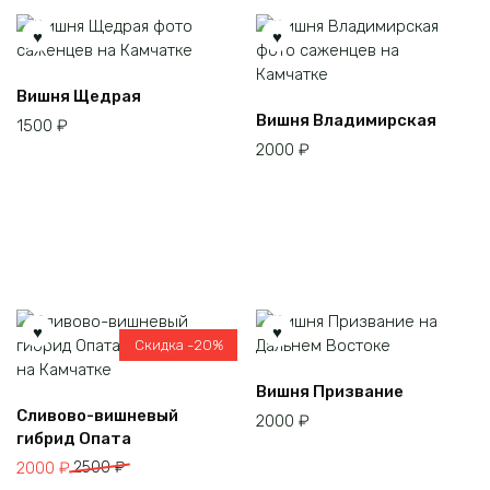
Вишня Щедрая
Вишня Владимирская
1500
₽
2000
₽
Скидка -20%
Вишня Призвание
Сливово-вишневый
2000
₽
гибрид Опата
Первоначальная
Текущая
2000
₽
2500
₽