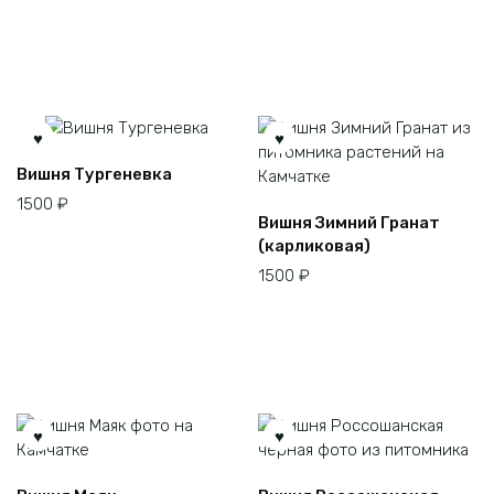
цена
цена:
составляла
2000 ₽.
2500 ₽.
Вишня Тургеневка
1500
₽
Вишня Зимний Гранат
(карликовая)
1500
₽