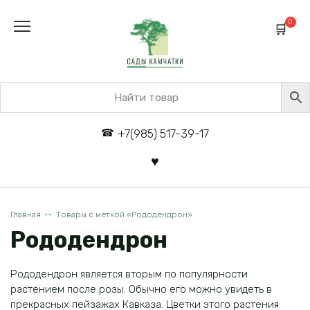
Перейти
к
0
содержанию
+7(985) 517-39-17
Главная
Товары с меткой «Рододендрон»
Рододендрон
Рододендрон является вторым по популярности
растением после розы. Обычно его можно увидеть в
прекрасных пейзажах Кавказа. Цветки этого растения