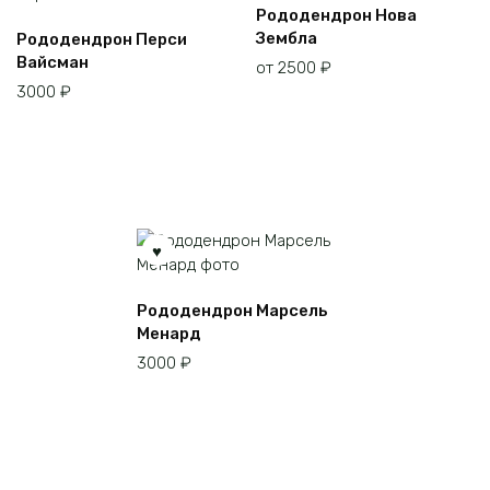
Этот
Рододендрон Нова
товар
Зембла
Рододендрон Перси
имеет
Вайсман
от
2500
₽
несколько
3000
₽
вариаций.
Опции
можно
выбрать
на
странице
товара.
Рододендрон Марсель
Менард
3000
₽