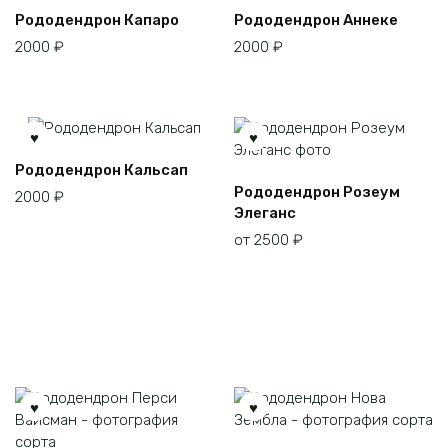
Рододендрон Капаро
Рододендрон Аннеке
2000
₽
2000
₽
Рододендрон Кальсап
Этот
Рододендрон Розеум
2000
₽
товар
Элеганс
имеет
от
2500
₽
несколько
вариаций.
Опции
можно
выбрать
на
странице
товара.