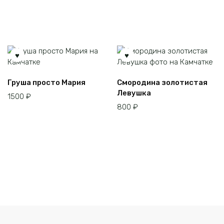
можно
выбрать
на
странице
товара.
Груша просто Мария
Смородина золотистая
Левушка
1500
₽
800
₽