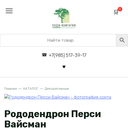
Перейти
к
0
содержанию
+7(985) 517-39-17
Главная
КАТАЛОГ
Декоративные
Рододендрон Перси
Вайсман