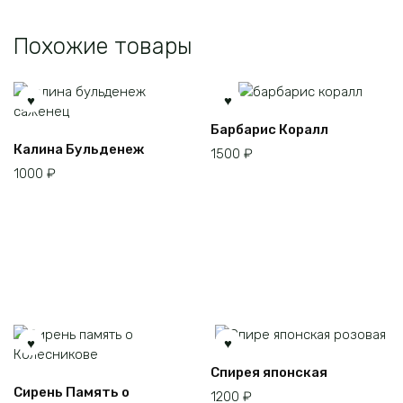
Похожие товары
Барбарис Коралл
Этот
Калина Бульденеж
1500
₽
товар
1000
₽
имеет
несколько
вариаций.
Опции
можно
выбрать
на
странице
товара.
Спирея японская
Этот
Сирень Память о
1200
₽
товар