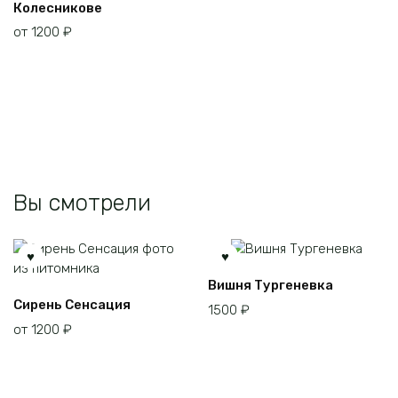
Колесникове
имеет
от
1200
₽
несколько
вариаций.
Опции
можно
выбрать
на
странице
товара.
Вы смотрели
Вишня Тургеневка
Этот
Сирень Сенсация
1500
₽
товар
от
1200
₽
имеет
несколько
вариаций.
Опции