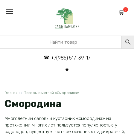
Перейти
к
0
содержанию
+7(985) 517-39-17
Главная
Товары с меткой «Смородина»
Смородина
Многолетний садовый кустарник «смородина» на
протяжении многих лет пользуется популярностью у
садоводов, существует четыре основных вида: красный,