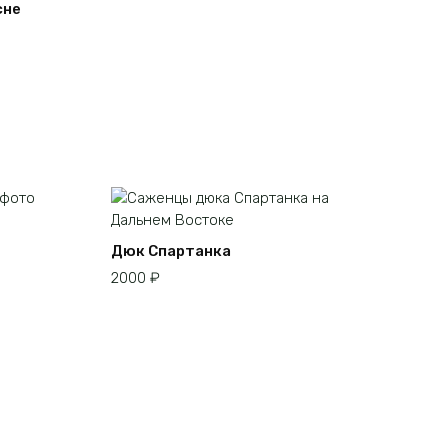
несколько
сне
вариаций.
Опции
можно
выбрать
на
странице
товара.
Дюк Спартанка
2000
₽