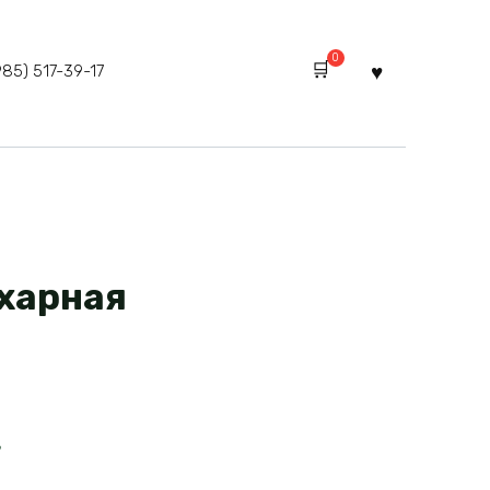
0
985) 517-39-17
харная