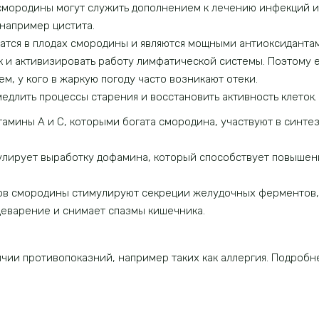
мородины могут служить дополнением к лечению инфекций и
например цистита.
атся в плодах смородины и являются мощными антиоксиданта
 и активизировать работу лимфатической системы. Поэтому 
м, у кого в жаркую погоду часто возникают отеки.
едлить процессы старения и восстановить активность клеток.
тамины А и С, которыми богата смородина, участвуют в синте
улирует выработку дофамина, который способствует повыше
ов смородины стимулируют секреции желудочных ферментов, 
щеварение и снимает спазмы кишечника.
личии противопоказний, например таких как аллергия. Подро