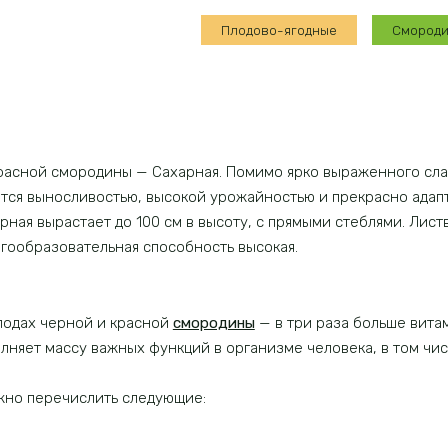
Сахарная
Плодово-ягодные
Смород
красной смородины — Сахарная. Помимо ярко выраженного слад
ется выносливостью, высокой урожайностью и прекрасно адап
ная вырастает до 100 см в высоту, с прямыми стеблями. Листв
гообразовательная способность высокая.
лодах черной и красной
смородины
— в три раза больше вита
полняет массу важных функций в организме человека, в том чи
ожно перечислить следующие: