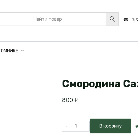
+7(
ТОМНИКЕ
Смородина Са
800
₽
Количество
В корзину
товара
Смородина