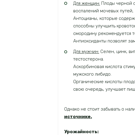
Для женщин:
Плоды черной с
воспалений мочевых путей, 
Антоцианы, которые содерж
способны улучшить кровоток
смородину рекомендуется те
Антиоксиданты позволят зам
Для мужчин:
Селен, цинк, ви
тестостерона.
Аскорбиновая кислота стим
мужского либидо.
Органические кислоты плод
свою очередь, улучшает пи
Однако не стоит забывать о на
источнике.
Урожайность: