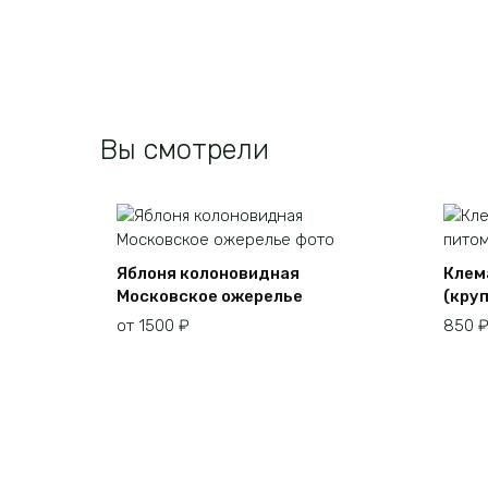
Вы смотрели
Яблоня колоновидная
Клем
Московское ожерелье
(кру
от
1500
₽
850
Этот
товар
имеет
несколько
вариаций.
Опции