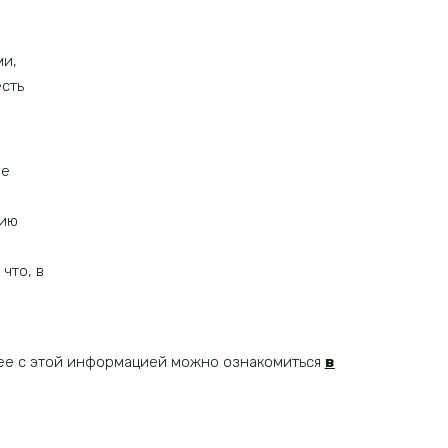
ми,
есть
зе
нию
что, в
бнее с этой информацией можно ознакомиться
в