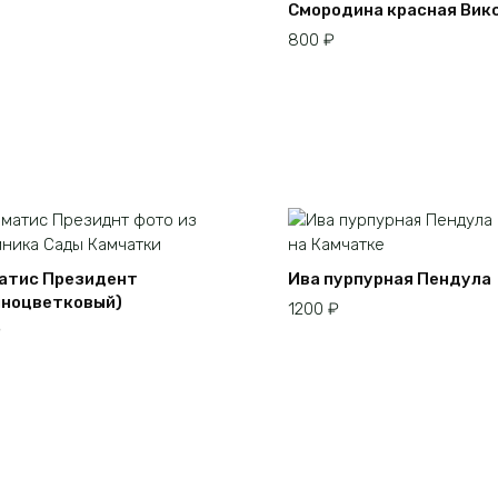
Смородина красная Вик
800
₽
атис Президент
Ива пурпурная Пендула
пноцветковый)
1200
₽
₽