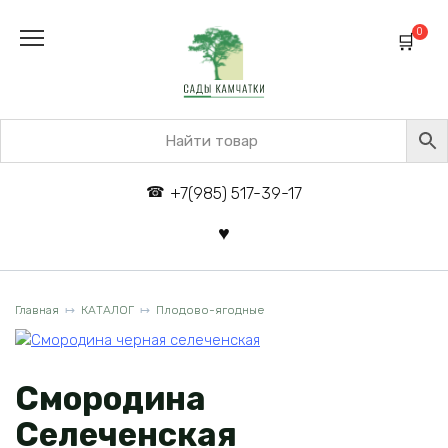
Перейти
к
0
содержанию
+7(985) 517-39-17
Главная
КАТАЛОГ
Плодово-ягодные
Смородина
Селеченская