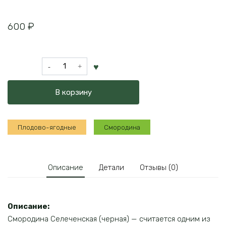
600
₽
Количество
товара
Смородина
В корзину
Селеченская
Плодово-ягодные
Смородина
Описание
Детали
Отзывы (0)
Описание:
Смородина Селеченская (черная) — считается одним из