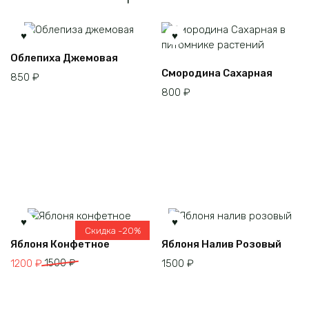
Облепиха Джемовая
Смородина Сахарная
850
₽
800
₽
Скидка -20%
Этот
Этот
Яблоня Конфетное
Яблоня Налив Розовый
товар
товар
Первоначальная
Текущая
1200
₽
1500
₽
1500
₽
имеет
имеет
цена
цена:
несколько
несколько
составляла
1200 ₽.
вариаций.
вариаций.
1500 ₽.