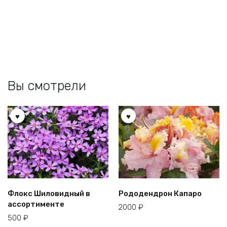
Опции
Опции
можно
можно
выбрать
выбрать
на
на
странице
странице
товара.
товара.
Вы смотрели
Флокс Шиловидный в
Рододендрон Капаро
ассортименте
2000
₽
500
₽