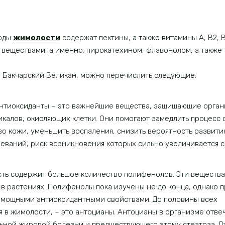
лоды
жимолости
содержат пектины, а также витамины А, В2, 
 веществами, а именно: пирокатехином, флавонолом, а также
 Бакчарский Великан, можно перечислить следующие:
нтиоксиданты – это важнейшие вещества, защищающие орган
калов, окисляющих клетки. Они помогают замедлить процесс 
во кожи, уменьшить воспаления, снизить вероятность развити
еваний, риск возникновения которых сильно увеличивается с
ь содержит большое количество полифенолов. Эти вещества
в растениях. Полифенолы пока изучены не до конца, однако п
т мощными антиоксидантными свойствами. До половины всех
в жимолости, – это антоцианы. Антоцианы в организме отве
льной жировой болезни и предшествующего этому стеатоза. 