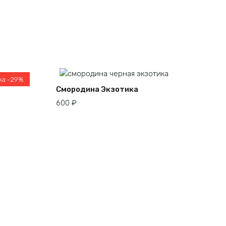
ка -29%
Смородина Экзотика
600
₽