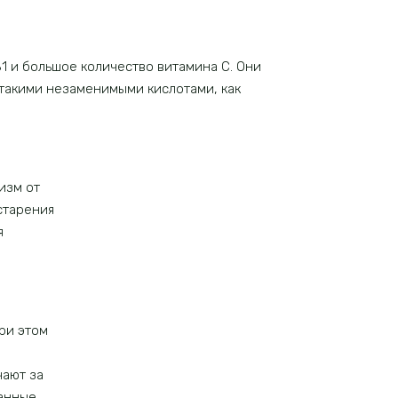
B1 и большое количество витамина С. Они
 такими незаменимыми кислотами, как
изм от
старения
я
ри этом
чают за
Данные