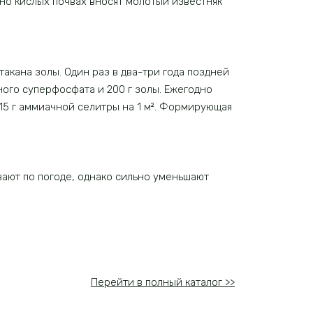
но кислых почвах вносят молотый известняк
акана золы. Один раз в два-три года поздней
ного суперфосфата и 200 г золы. Ежегодно
 15 г аммиачной селитры на 1 м². Формирующая
ают по погоде, однако сильно уменьшают
Перейти в полный каталог >>