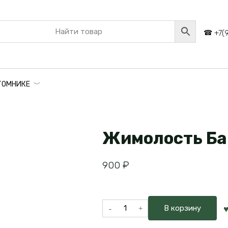
+7(
ТОМНИКЕ
Жимолость Ба
900
₽
Количество
В корзину
товара
Жимолость