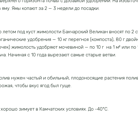
верхнего горизонта почвы с добавкой удобрений. На избыточ
 яму. Ямы копают за 2 — 3 недели до посадки.
 летом под куст жимолости Бакчарский Великан вносят по 2 ст
ганические удобрения — 10 кг перегноя (компоста), 80 г двой
очек) жимолость удобряют мочевиной — по 10 г на 1 м² или по
а. Начиная с 10 года вырезают самые старые ветви.
лив нужен частый и обильный, плодоносящие растения полив
ожая, чтобы вкус ягод был гуще.
орошо зимует в Камчатских условиях. До -40°C.