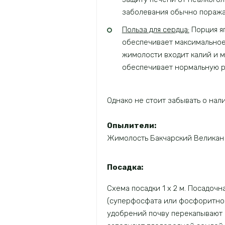
заболевания обычно поража
Польза для сердца:
Порция я
обеспечивает максимальное 
жимолости входит калий и 
обеспечивает нормальную р
Однако не стоит забывать о на
Опылители:
Жимолость Бакчарский Великан 
Посадка
:
Схема посадки 1 х 2 м. Посадочн
(суперфосфата или фосфоритной 
удобрений почву перекапывают н