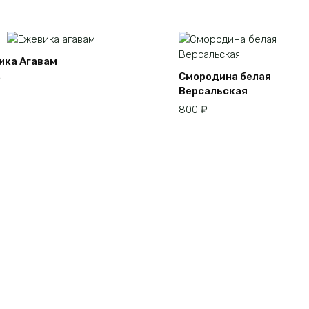
товара.
ика Агавам
Смородина белая
₽
Версальская
800
₽