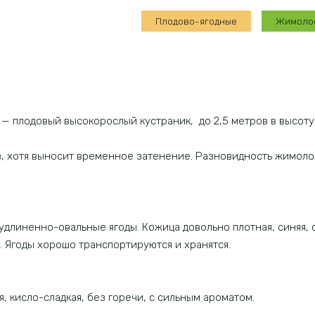
Бакчарский
Плодово-ягодные
Жимоло
Великан
 плодовый высокорослый кустраник, до 2,5 метров в высоту 
, хотя выносит временное затенение. Разновидность жимоло
, удлиненно-овальные ягоды. Кожица довольно плотная, синяя,
 Ягоды хорошо транспортируются и хранятся.
я, кисло-сладкая, без горечи, с сильным ароматом.