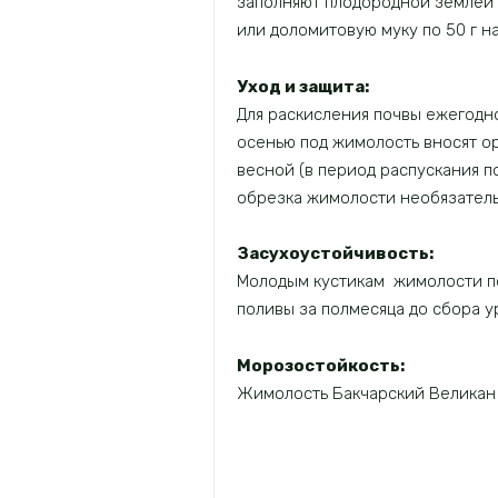
заполняют плодородной землей 
или доломитовую муку по 50 г на
Уход и защита
:
Для раскисления почвы ежегодно
осенью под жимолость вносят ор
весной (в период распускания п
обрезка жимолости необязательн
Засухоустойчивость:
Молодым кустикам жимолости по
поливы за полмесяца до сбора ур
Морозостойкость:
Жимолость Бакчарский Великан х