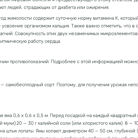
ют людей, страдающих от диабета или ожирения.
год жимолости содержит суточную норму витамина К, которы
усвоение организмом кальция. Также важно отметить, что в 
магний. Совокупность этих двух незаменимых микроэлементов
итмическую работу сердца.
личии противопоказний. Подробнее с этой информацией можн
— самобесплодный сорт. Поэтому, для получения урожая непо
ая яма 0,6 х 0,6 х 0,5 м. Перед посадкой на каждый квадратны
муки).20 — 30 г калийной соли (или хлористого калия). 8 — 1
а штык лопаты. Ямы копают диаметром 40 — 50 см, глубиной 3