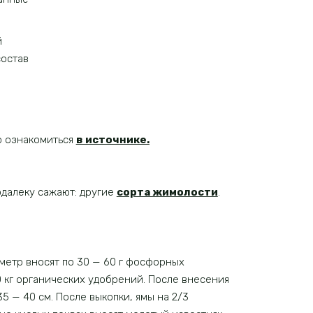
й
состав
о ознакомиться
в источнике.
далеку сажают: другие
сорта жимолости
.
й метр вносят по 30 — 60 г фосфорных
0 кг органических удобрений. После внесения
5 — 40 см. После выкопки, ямы на 2/3