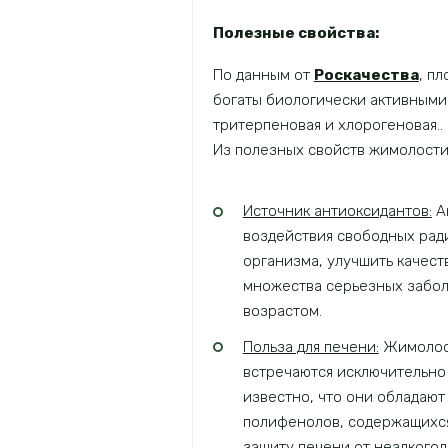
Полезные свойства:
По данным от
Роскачества
, п
богаты биологически активными
тритерпеновая и хлорогеновая..
Из полезных свойств жимолости
Источник антиоксидантов:
А
воздействия свободных ради
организма, улучшить качест
множества серьезных забол
возрастом.
Польза для печени:
Жимолост
встречаются исключительно 
известно, что они обладаю
полифенолов, содержащихся 
защиту печени от неалкого