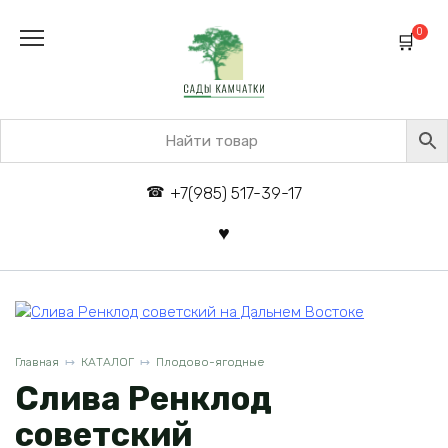
Перейти
к
0
содержанию
+7(985) 517-39-17
Главная
КАТАЛОГ
Плодово-ягодные
Слива Ренклод
советский