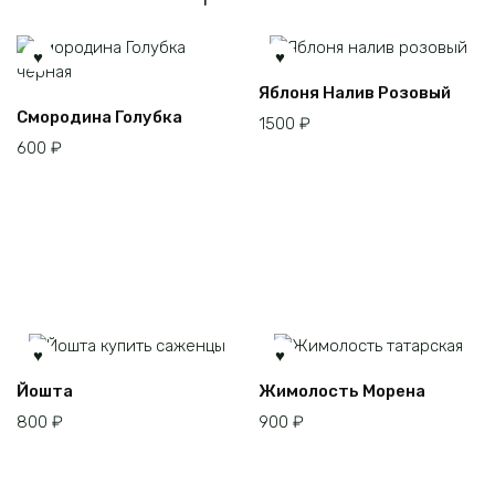
Этот
Яблоня Налив Розовый
товар
Смородина Голубка
1500
₽
имеет
600
₽
несколько
вариаций.
Опции
можно
выбрать
на
странице
товара.
Йошта
Жимолость Морена
800
₽
900
₽