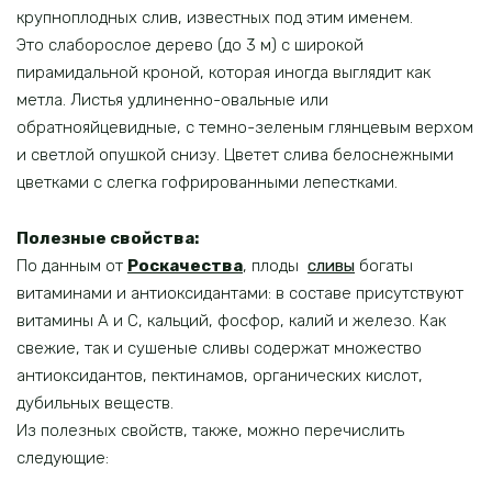
крупноплодных слив, известных под этим именем.
Это слаборослое дерево (до 3 м) с широкой
пирамидальной кроной, которая иногда выглядит как
метла. Листья удлиненно-овальные или
обратнояйцевидные, с темно-зеленым глянцевым верхом
и светлой опушкой снизу. Цветет слива белоснежными
цветками с слегка гофрированными лепестками.
Полезные свойства:
По данным от
Роскачества
, плоды
сливы
богаты
витаминами и антиоксидантами: в составе присутствуют
витамины А и С, кальций, фосфор, калий и железо. Как
свежие, так и сушеные сливы содержат множество
антиоксидантов, пектинамов, органических кислот,
дубильных веществ.
Из полезных свойств, также, можно перечислить
следующие: