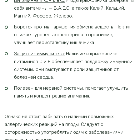
Витаминный комплекс:
ягоды крыжовника содержат в
себя витамины — B,A,E,C, а также Калий, Кальций,
Магний, Фосфор, Железо.
Борется против нарушения обмена веществ:
Пектин
снижает уровень холестерина в организме,
улучшает перистальтику кишечника.
Защитник иммунитета:
Наличие в крыжовнике
витаминов С и Е обеспечивает поддержку иммунной
системы, они выступают в роли защитников от
болезней сердца.
Полезен для нервной системы, помогает улучшить
память и концентрацию внимания.
Однако не стоит забывать о наличии возможных
аллергических реакций на плоды. Следует с
осторожностью употреблять людям с заболеваниями
желудка и кишечника.