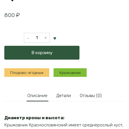
800
₽
Количество
товара
Крыжовник
В корзину
Краснословянский
Плодово-ягодные
Крыжовник
Описание
Детали
Отзывы (0)
Диаметр кроны и высота:
Крыжовник Краснословянский имеет среднерослый куст,