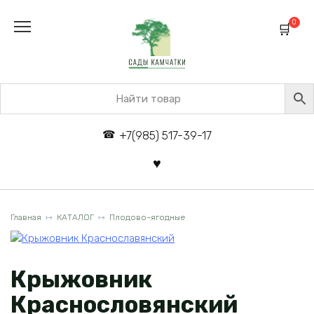
Перейти
к
0
содержанию
+7(985) 517-39-17
Главная
КАТАЛОГ
Плодово-ягодные
Крыжовник
Краснословянский