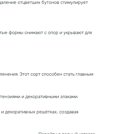
даление отцветших бутонов стимулирует
стые формы снимают с опор и укрывают для
ленения. Этот сорт способен стать главным
ртензиями и декоративными злаками.
 и декоративных решётках, создавая