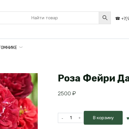
+7(
ТОМНИКЕ
Роза Фейри Д
2500
₽
Количество
В корзину
товара
Роза