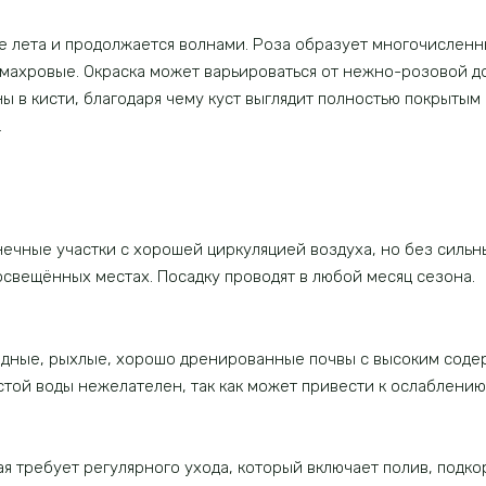
е лета и продолжается волнами. Роза образует многочисленн
 махровые. Окраска может варьироваться от нежно-розовой д
ы в кисти, благодаря чему куст выглядит полностью покрытым
.
нечные участки с хорошей циркуляцией воздуха, но без силь
свещённых местах. Посадку проводят в любой месяц сезона.
дные, рыхлые, хорошо дренированные почвы с высоким содер
стой воды нежелателен, так как может привести к ослаблению
 требует регулярного ухода, который включает полив, подко