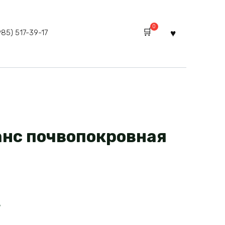
0
985) 517-39-17
анс почвопокровная