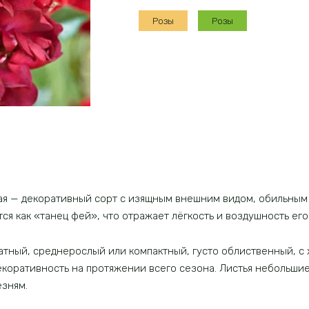
Фейри
Розы
Розы
Данс
почвопокровная
я — декоративный сорт с изящным внешним видом, обильным
ся как «танец фей», что отражает лёгкость и воздушность его
атный, среднерослый или компактный, густо облиственный, с
екоративность на протяжении всего сезона. Листья небольши
езням.