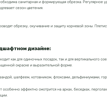
обходима санитарная и формирующая обрезка. Регулярное у
одлевает сезон цветения.
роводят обрезку, окучивание и защиту корневой зоны. Плети
ндшафтном дизайне:
одит как для одиночных посадок, так и для вертикального озе
ыщенной окраске и выразительной форме.
авандой, шалфеем, котовником, флоксами, дельфиниумами, го
 особенно эффектно смотрится на арках, беседках, перголах
ции.