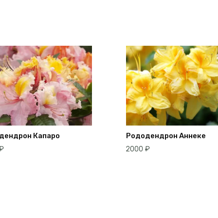
дендрон Капаро
Рододендрон Аннеке
₽
2000
₽