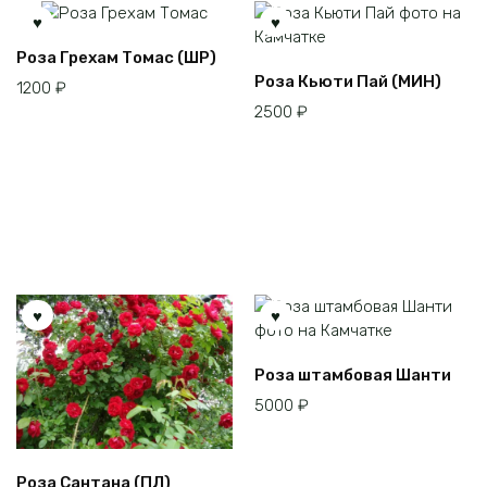
Роза Грехам Томас (ШР)
Роза Кьюти Пай (МИН)
1200
₽
2500
₽
Этот
Роза штамбовая Шанти
товар
5000
₽
имеет
несколько
вариаций.
Роза Сантана (ПЛ)
Опции