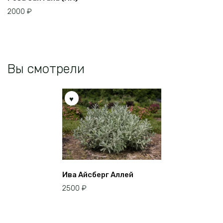
можно
2000
₽
выбрать
на
странице
товара.
Вы смотрели
Ива Айсберг Аллей
2500
₽