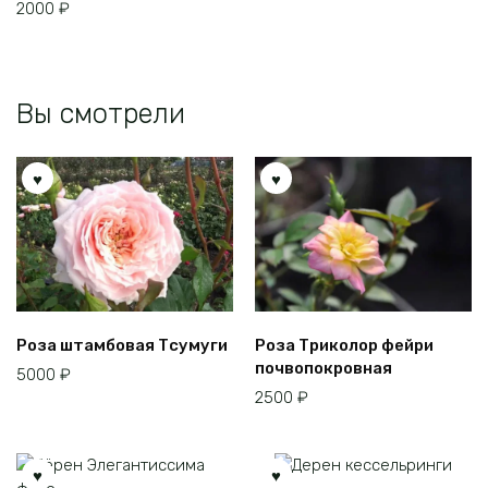
выбрать
2000
₽
на
странице
товара.
Вы смотрели
Роза штамбовая Тсумуги
Роза Триколор фейри
почвопокровная
5000
₽
2500
₽