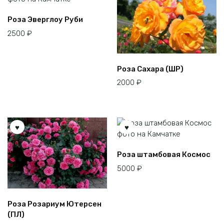
Роза Эверглоу Руби
2500
₽
Роза Сахара (ШР)
2000
₽
Этот
Роза штамбовая Космос
товар
5000
₽
имеет
несколько
вариаций.
Роза Розариум Ютерсен
Опции
(ПЛ)
можно