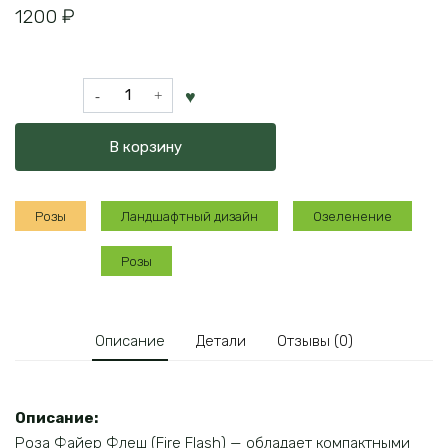
1200
₽
Количество
товара
Роза
В корзину
Файер
Флеш
(ФЛ)
Розы
Ландшафтный дизайн
Озеленение
Розы
Описание
Детали
Отзывы (0)
Описание
:
Роза Файер Флеш (Fire Flash) — обладает компактными