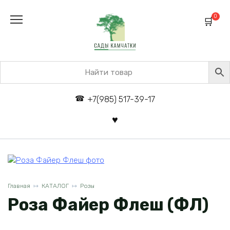
Перейти
к
0
содержанию
+7(985) 517-39-17
Главная
КАТАЛОГ
Розы
Роза Файер Флеш (ФЛ)