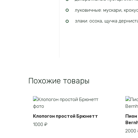
луковичные: мускари, кроку
злаки: осока, щучка дернист
Похожие товары
Клопогон простой Брюнетт
Пион
Bern
1000
₽
2000
Этот