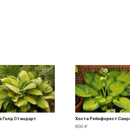
а Голд Стандарт
Хоста Рейнфорест Санр
₽
800
₽