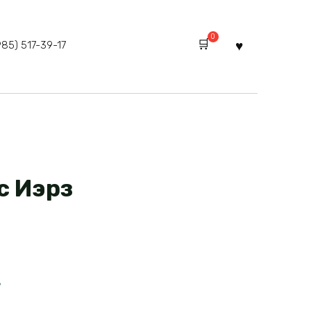
0
985) 517-39-17
с Иэрз