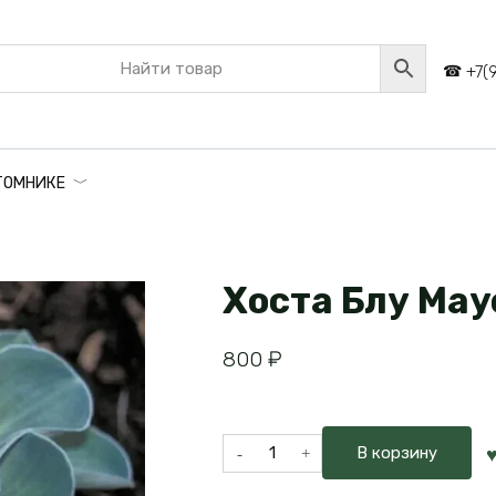
+7(
ТОМНИКЕ
Хоста Блу Мау
800
₽
Количество
В корзину
товара
Хоста