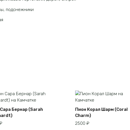
сы, подснежники
ая
 Сара Бернар (Sarah
Пион Корал Шарм (Coral
hardt)
Charm)
₽
2500
₽