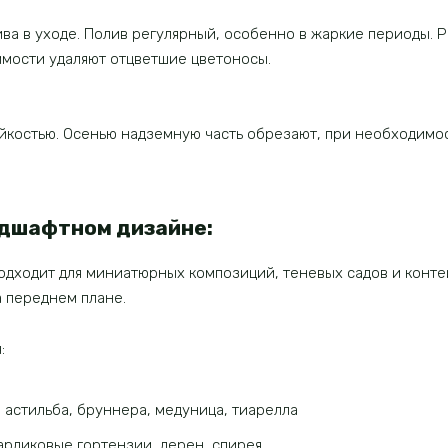
ва в уходе. Полив регулярный, особенно в жаркие периоды. 
имости удаляют отцветшие цветоносы.
йкостью. Осенью надземную часть обрезают, при необходимо
ндшафтном дизайне:
подходит для миниатюрных композиций, теневых садов и конте
а переднем плане.
:
астильба, бруннера, медуница, тиарелла
арликовые гортензии, дерен, спирея