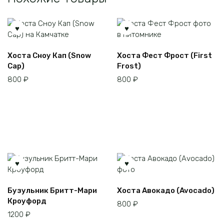
Хоста Сноу Кап (Snow
Хоста Фест Фрост (First
Cap)
Frost)
800
₽
800
₽
Этот
Бузульник Бритт-Мари
Хоста Авокадо (Avocado)
товар
Кроуфорд
800
₽
имеет
1200
₽
несколько