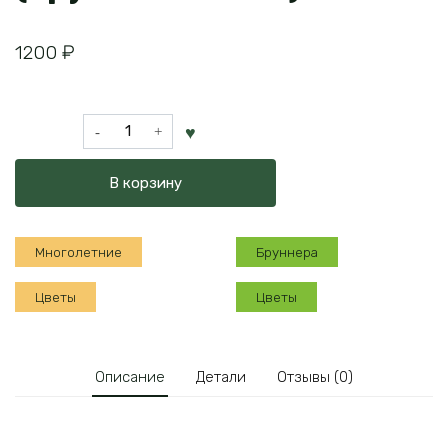
1200
₽
Количество
товара
Бруннера
В корзину
Эмералд
Мист
(крупнолистная)
Многолетние
Бруннера
Цветы
Цветы
Описание
Детали
Отзывы (0)