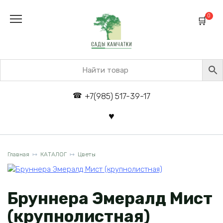
Перейти
к
0
содержанию
+7(985) 517-39-17
Главная
КАТАЛОГ
Цветы
Бруннера Эмералд Мист
(крупнолистная)