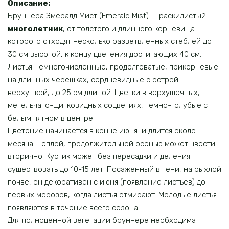
Описание:
Бруннера Эмералд Мист (Emerald Mist) — раскидистый
многолетник
, от толстого и длинного корневища
которого отходят несколько разветвленных стеблей до
30 см высотой, к концу цветения достигающих 40 см.
Листья немногочисленные, продолговатые, прикорневые
на длинных черешках, сердцевидные с острой
верхушкой, до 25 см длиной. Цветки в верхушечных,
метельчато-щитковидных соцветиях, темно-голубые с
белым пятном в центре.
Цветение начинается в конце июня и длится около
месяца. Теплой, продолжительной осенью может цвести
вторично. Кустик может без пересадки и деления
существовать до 10-15 лет. Посаженный в тени, на рыхлой
почве, он декоративен с июня (появление листьев) до
первых морозов, когда листья отмирают. Молодые листья
появляются в течение всего сезона.
Для полноценной вегетации бруннере необходима