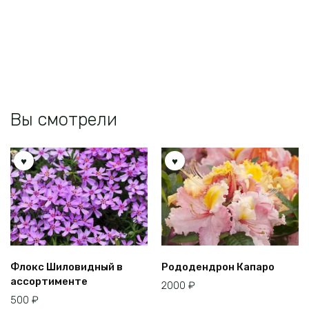
вариаций.
Опции
можно
выбрать
на
странице
товара.
Вы смотрели
Флокс Шиловидный в
Рододендрон Капаро
ассортименте
2000
₽
500
₽