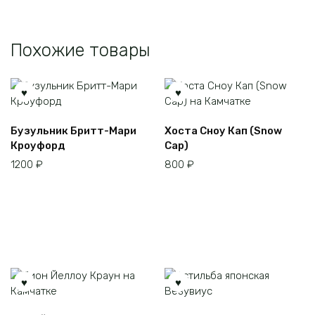
Похожие товары
Этот
Бузульник Бритт-Мари
Хоста Сноу Кап (Snow
товар
Кроуфорд
Cap)
имеет
1200
₽
800
₽
несколько
вариаций.
Опции
можно
выбрать
на
странице
товара.