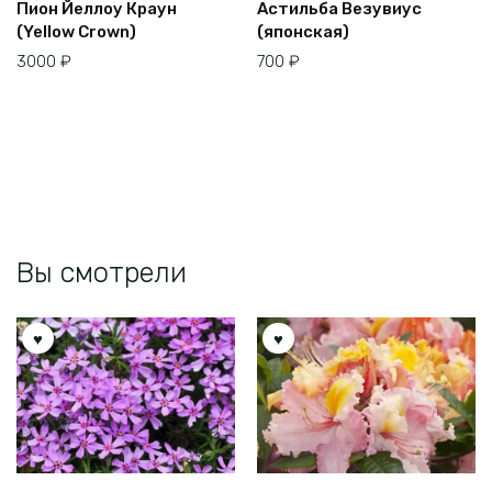
Пион Йеллоу Краун
Астильба Везувиус
(Yellow Crown)
(японская)
3000
₽
700
₽
Вы смотрели