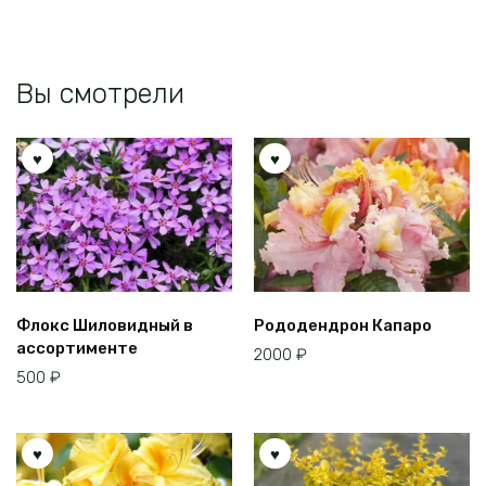
странице
странице
товара.
товара.
Вы смотрели
Флокс Шиловидный в
Рододендрон Капаро
ассортименте
2000
₽
500
₽