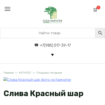
Перейти
к
0
содержанию
+7(985) 517-39-17
Главная
КАТАЛОГ
Плодово-ягодные
Слива Красный шар