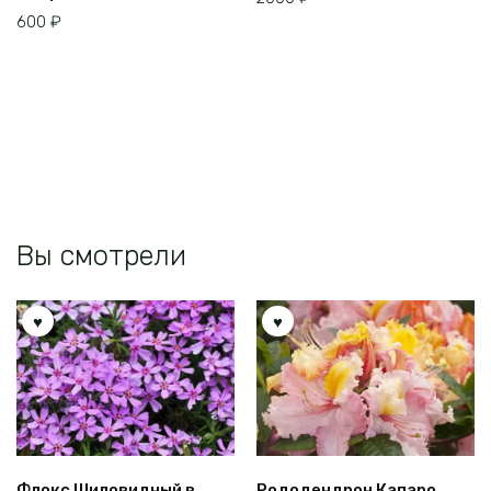
600
₽
Вы смотрели
Флокс Шиловидный в
Рододендрон Капаро