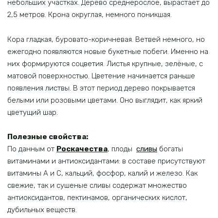
небольших участках. Дерево среднерослое, вырастает до
2,5 метров. Крона округлая, немного поникшая.
Кора гладкая, буровато-коричневая. Ветвей немного, но
ежегодно появляются новые букетные побеги. Именно на
них формируются соцветия. Листья крупные, зелёные, с
матовой поверхностью. Цветение начинается раньше
появления листвы. В этот период дерево покрывается
белыми или розовыми цветами. Оно выглядит, как яркий
цветущий шар.
Полезные свойства:
По данным от
Роскачества
, плоды
сливы
богаты
витаминами и антиоксидантами: в составе присутствуют
витамины А и С, кальций, фосфор, калий и железо. Как
свежие, так и сушеные сливы содержат множество
антиоксидантов, пектинамов, органических кислот,
дубильных веществ.