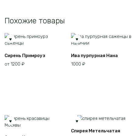
Похожие товары
Этот
Сирень Примроуз
Ива пурпурная Нана
товар
от
1200
₽
1000
₽
имеет
несколько
вариаций.
Опции
можно
выбрать
на
странице
товара.
Спирея Метельчатая
Этот