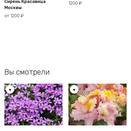
Сирень Красавица
1200
₽
товар
Москвы
имеет
от
1200
₽
несколько
вариаций.
Опции
можно
выбрать
на
странице
товара.
Вы смотрели