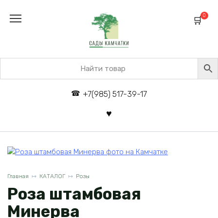
Перейти
к
0
содержанию
+7(985) 517-39-17
Главная
КАТАЛОГ
Розы
Роза штамбовая
Минерва