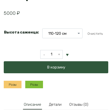
5000
₽
Высота саженца:
Очистить
Количество
товара
Роза
В корзину
штамбовая
Минерва
Розы
Розы
Описание
Детали
Отзывы (0)