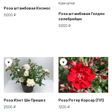
Этот
Роза штамбовая Космос
товар
Этот
Роза штамбовая Голден
5000
₽
имеет
товар
селебрейшн
несколько
имеет
5000
₽
вариаций.
несколько
Опции
вариаций.
можно
Опции
выбрать
можно
на
выбрать
странице
на
товара.
странице
товара.
Роза Изнт Ши Прешез
Роза Ротер Корсар (ПЛ)
2500
₽
1200
₽