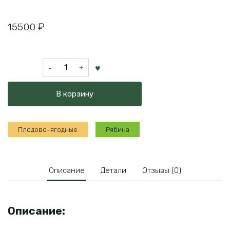
15500
₽
Количество
товара
Рябина
В корзину
Пендула
на
штамбе
Плодово-ягодные
Рябина
Описание
Детали
Отзывы (0)
Описание: