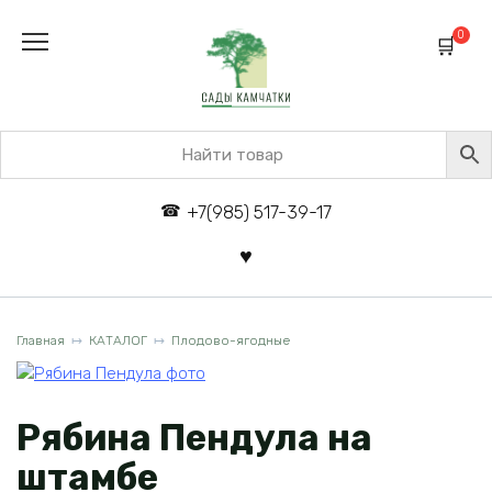
Перейти
к
0
содержанию
+7(985) 517-39-17
Главная
КАТАЛОГ
Плодово-ягодные
Рябина Пендула на
штамбе