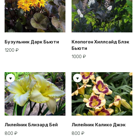
Бузульник Дарк Бьюти
Клопогон Хиллсайд Блэк
Бьюти
1200
₽
1000
₽
Лилейник Близард Бей
Лилейник Калико Джэк
800
₽
800
₽