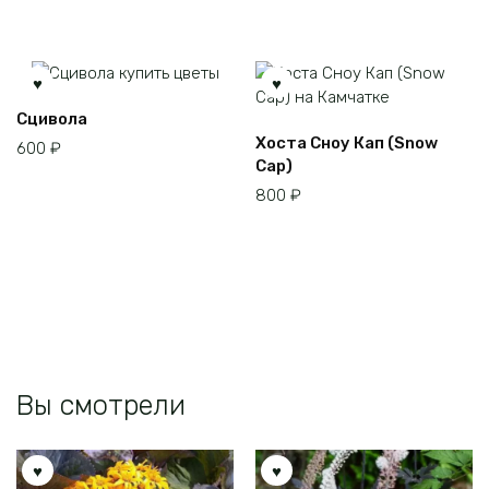
Сцивола
Хоста Сноу Кап (Snow
600
₽
Cap)
800
₽
Вы смотрели