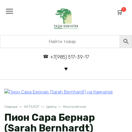
Перейти
к
0
содержанию
+7(985) 517-39-17
Главная
КАТАЛОГ
Цветы
Многолетние
Пион Сара Бернар
(Sarah Bernhardt)