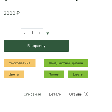
2000
₽
Количество
товара
Пион
В корзину
Сара
Бернар
(Sarah
Многолетние
Ландшафтный дизайн
Bernhardt)
Цветы
Пионы
Цветы
Описание
Детали
Отзывы (0)