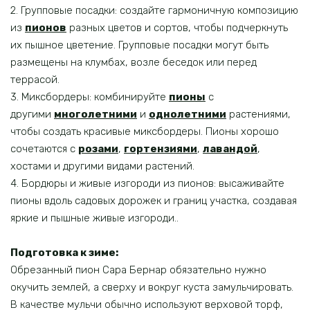
2. Групповые посадки: создайте гармоничную композицию
из
пионов
разных цветов и сортов, чтобы подчеркнуть
их пышное цветение. Групповые посадки могут быть
размещены на клумбах, возле беседок или перед
террасой.
3. Миксбордеры: комбинируйте
пионы
с
другими
многолетними
и
однолетними
растениями,
чтобы создать красивые миксбордеры. Пионы хорошо
сочетаются с
розами
,
гортензиями
,
лавандой
,
хостами и другими видами растений.
4. Бордюры и живые изгороди из пионов: высаживайте
пионы вдоль садовых дорожек и границ участка, создавая
яркие и пышные живые изгороди..
Подготовка к зиме:
Обрезанный пион Сара Бернар обязательно нужно
окучить землей, а сверху и вокруг куста замульчировать.
В качестве мульчи обычно используют верховой торф,