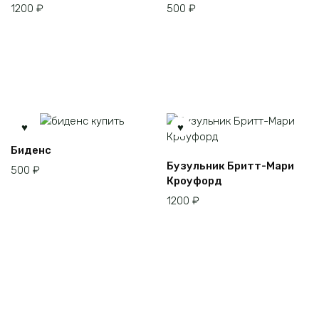
1200
₽
500
₽
Биденс
Этот
Бузульник Бритт-Мари
500
₽
товар
Кроуфорд
имеет
1200
₽
несколько
вариаций.
Опции
можно
выбрать
на
странице
товара.