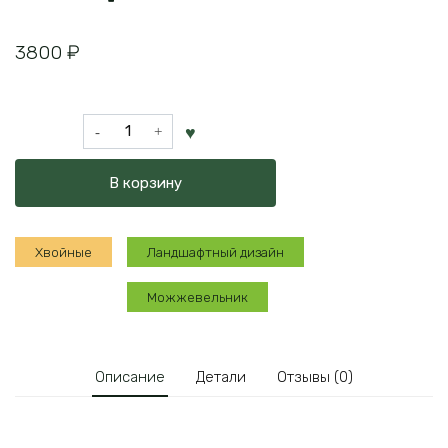
3800
₽
Количество
товара
Можжевельник
В корзину
казацкий
Arcadia
Хвойные
Ландшафтный дизайн
Можжевельник
Описание
Детали
Отзывы (0)