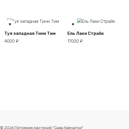
Этот
Туя западная Тини Тим
Ель Лаки Страйк
товар
4000
₽
17000
₽
имеет
несколько
вариаций.
Опции
можно
выбрать
на
странице
товара.
© 2026 Питомник растений "Сады Камчатки"