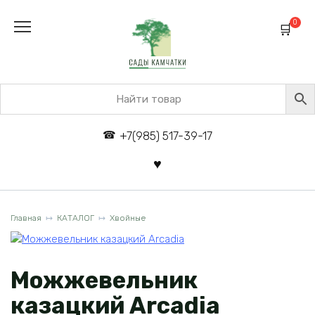
Перейти
к
0
содержанию
+7(985) 517-39-17
Главная
КАТАЛОГ
Хвойные
Можжевельник
казацкий Arcadia