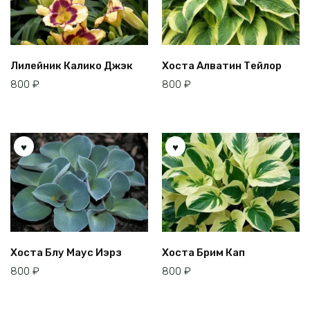
Лилейник Калико Джэк
Хоста Алватин Тейлор
800
₽
800
₽
Хоста Блу Маус Иэрз
Хоста Брим Кап
800
₽
800
₽