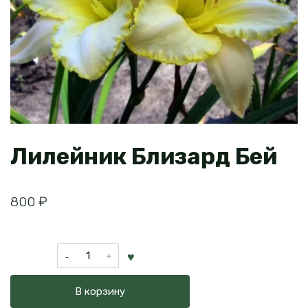
Лилейник Близард Бей
800
₽
Количество
товара
Лилейник
В корзину
Близард