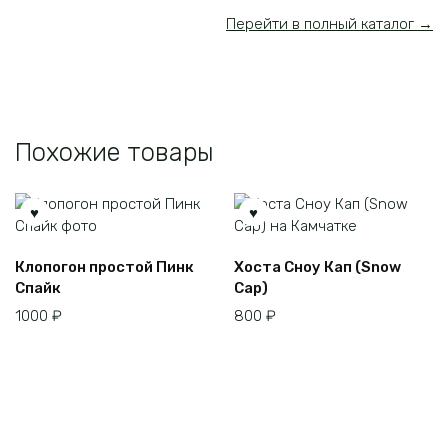
Перейти в полный каталог →
Похожие товары
Этот
Клопогон простой Пинк
Хоста Сноу Кап (Snow
товар
Спайк
Cap)
имеет
1000
₽
800
₽
несколько
вариаций.
Опции
можно
выбрать
на