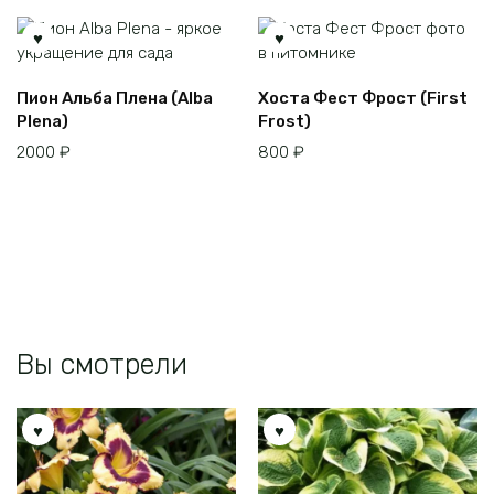
странице
товара.
Пион Альба Плена (Alba
Хоста Фест Фрост (First
Plena)
Frost)
2000
₽
800
₽
Вы смотрели