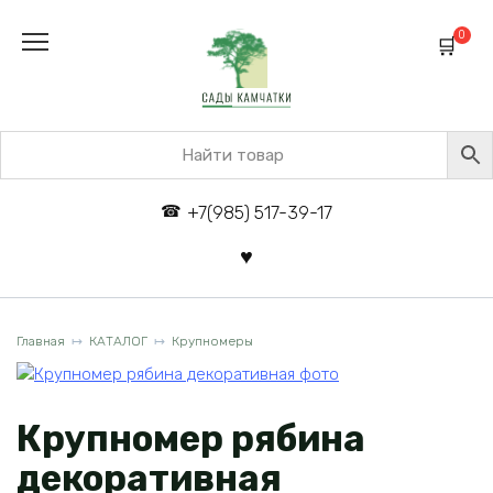
Перейти
к
0
содержанию
+7(985) 517-39-17
Главная
КАТАЛОГ
Крупномеры
Крупномер рябина
декоративная