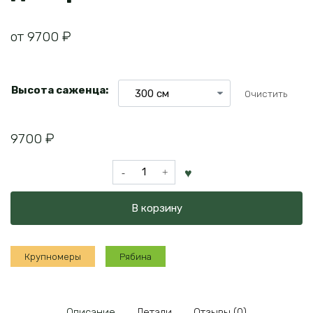
от
9700
₽
Высота саженца:
Очистить
9700
₽
Количество
товара
Крупномер
В корзину
рябина
декоративная
Крупномеры
Рябина
Описание
Детали
Отзывы (0)