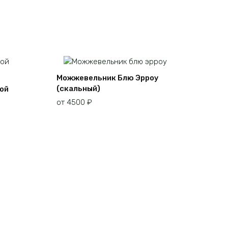
Можжевельник Блю Эрроу
(скальный)
й
от
4500
₽
Этот
товар
имеет
несколько
вариаций.
Опции
можно
выбрать
на
странице
товара.