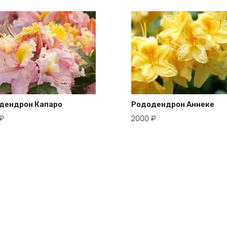
товара.
дендрон Капаро
Рододендрон Аннеке
₽
2000
₽