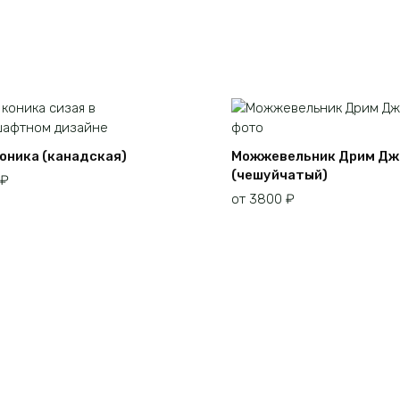
Коника (канадская)
Можжевельник Дрим Джо
(чешуйчатый)
₽
от
3800
₽
Этот
товар
имеет
несколько
вариаций.
Опции
можно
выбрать
на
странице