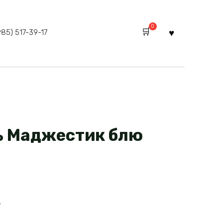
0
985) 517-39-17
ь Маджестик блю