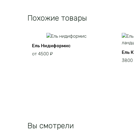
Похожие товары
Ель Нидиформис
Ель 
от
4500
₽
3800
Этот
товар
имеет
несколько
вариаций.
Опции
можно
выбрать
на
Вы смотрели
странице
товара.