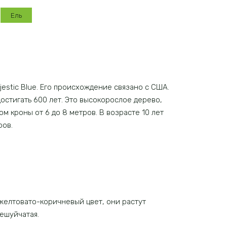
Ель
estic Blue. Его происхождение связано с США.
остигать 600 лет. Это высокорослое дерево,
м кроны от 6 до 8 метров. В возрасте 10 лет
ров.
 желтовато-коричневый цвет, они растут
чешуйчатая.