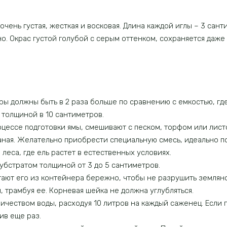
 очень густая, жесткая и восковая. Длина каждой иглы – 3 сант
о. Окрас густой голубой с серым оттенком, сохраняется даже
ры должны быть в 2 раза больше по сравнению с емкостью, гд
толщиной в 10 сантиметров.
оцессе подготовки ямы, смешивают с песком, торфом или лис
чаная. Желательно приобрести специальную смесь, идеально 
леса, где ель растет в естественных условиях.
бстратом толщиной от 3 до 5 сантиметров.
ают его из контейнера бережно, чтобы не разрушить земляно
, трамбуя ее. Корневая шейка не должна углубляться.
чеством воды, расходуя 10 литров на каждый саженец. Если п
ив еще раз.