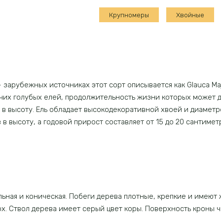
ель
Крупномеры
Хвойные
Маджестик
блю
зарубежных источниках этот сорт описывается как Glauca Maj
чих голубых елей, продолжительность жизни которых может д
 в высоту. Ель обладает высокодекоративной хвоей и диаметро
в высоту, а годовой прирост составляет от 15 до 20 сантимет
ьная и коническая. Побеги дерева плотные, крепкие и имеют
рх. Ствол дерева имеет серый цвет коры. Поверхность кроны 