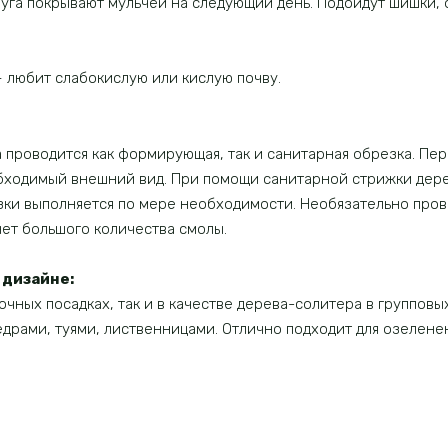
руга покрывают мульчей на следующий день. Подойдут шишки, 
 любит слабокислую или кислую почву.
проводится как формирующая, так и санитарная обрезка. Пер
обходимый внешний вид. При помощи санитарной стрижки де
зки выполняется по мере необходимости. Необязательно прово
чет большого количества смолы.
дизайне:
очных посадках, так и в качестве дерева-солитера в групповы
драми, туями, лиственницами. Отлично подходит для озеленен