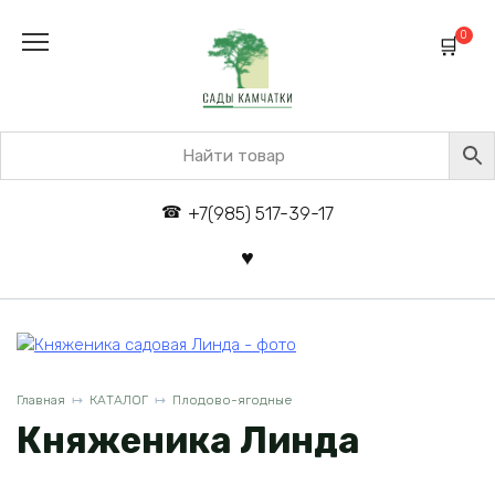
Перейти
к
0
содержанию
+7(985) 517-39-17
Главная
КАТАЛОГ
Плодово-ягодные
Княженика Линда