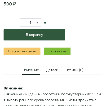
500
₽
Количество
товара
Княженика
В корзину
Линда
Плодово-ягодные
Княженика
Описание
Детали
Отзывы (0)
Описание:
Княженика Линда — многолетний полукустарник до 15 см
в высоту раннего срока созревания. Листья тройчатые,