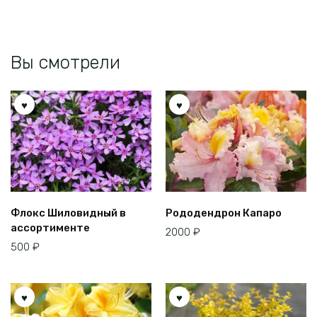
на
странице
товара.
Вы смотрели
Флокс Шиловидный в
Рододендрон Капаро
ассортименте
2000
₽
500
₽