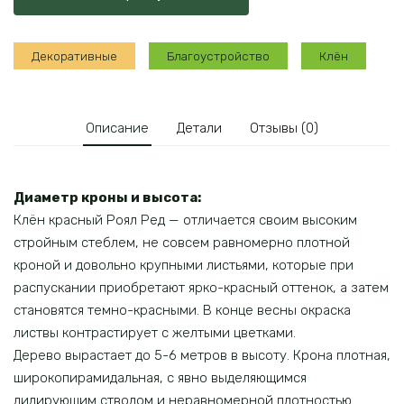
Роял
Ред
Декоративные
Благоустройство
Клён
Описание
Детали
Отзывы (0)
Диаметр кроны и высота:
Клён красный Роял Ред — отличается своим высоким
стройным стеблем, не совсем равномерно плотной
кроной и довольно крупными листьями, которые при
распускании приобретают ярко-красный оттенок, а затем
становятся темно-красными. В конце весны окраска
листвы контрастирует с желтыми цветками.
Дерево вырастает до 5-6 метров в высоту. Крона плотная,
широкопирамидальная, с явно выделяющимся
лидирующим стволом и неравномерной плотностью.