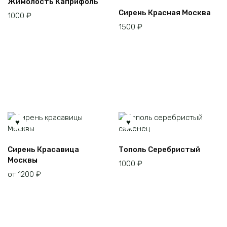
Жимолость Каприфоль
Сирень Красная Москва
1000
₽
1500
₽
Этот
Сирень Красавица
Тополь Серебристый
товар
Москвы
1000
₽
имеет
от
1200
₽
несколько
вариаций.
Опции
можно
выбрать