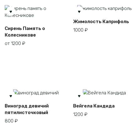
Жимолость Каприфоль
Этот
Сирень Память о
1000
₽
товар
Колесникове
имеет
от
1200
₽
несколько
вариаций.
Опции
можно
выбрать
на
странице
товара.
Виноград девичий
Вейгела Кандида
пятилисточковый
1200
₽
800
₽