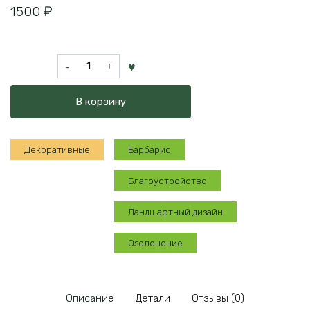
1500
₽
Количество
товара
Барбарис
В корзину
Ауреа
Декоративные
Барбарис
Благоустройство
Ландшафтный дизайн
Озеленение
Описание
Детали
Отзывы (0)