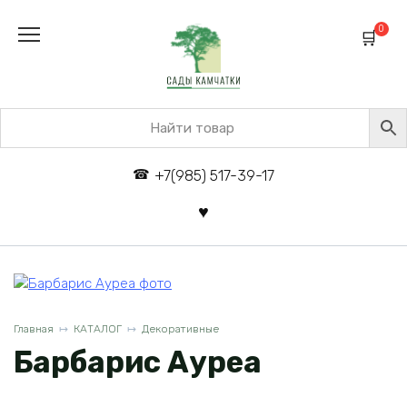
Перейти
к
0
содержанию
+7(985) 517-39-17
Главная
КАТАЛОГ
Декоративные
Барбарис Ауреа