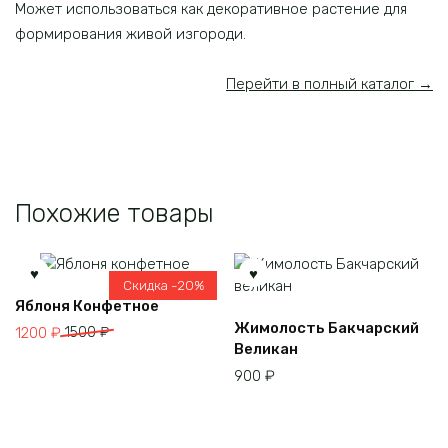
Может использоваться как декоративное растение для
формирования живой изгороди.
Перейти в полный каталог →
Похожие товары
Скидка -20%
Этот
Яблоня Конфетное
товар
Жимолость Бакчарский
Первоначальная
Текущая
1200
₽
1500
₽
имеет
Великан
цена
цена:
несколько
составляла
1200 ₽.
900
₽
вариаций.
1500 ₽.
Опции
можно