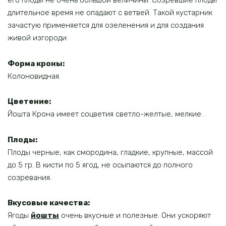
его плоды не очень большой величины. Созревшие плоды
длительное время не опадают с ветвей. Такой кустарник
зачастую применяется для озеленения и для создания
живой изгороди.
Форма кроны:
Колоновидная.
Цветение:
Йошта Крона имеет соцветия светло-желтые, мелкие.
Плоды:
Плоды черные, как смородина, гладкие, крупные, массой
до 5 гр. В кисти по 5 ягод, не осыпаются до полного
созревания.
Вкусовые качества:
Ягоды
йошты
очень вкусные и полезные. Они ускоряют