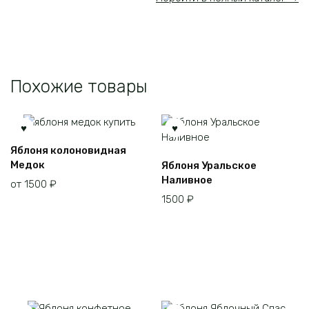
Похожие товары
Этот
Яблоня колоновидная
товар
Этот
Медок
Яблоня Уральское
имеет
товар
Наливное
от
1500
₽
несколько
имеет
1500
₽
вариаций.
несколько
Опции
вариаций.
можно
Опции
выбрать
можно
на
выбрать
странице
на
товара.
странице