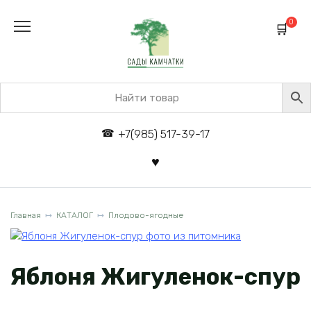
Перейти
к
0
содержанию
+7(985) 517-39-17
Главная
КАТАЛОГ
Плодово-ягодные
Яблоня Жигуленок-спур