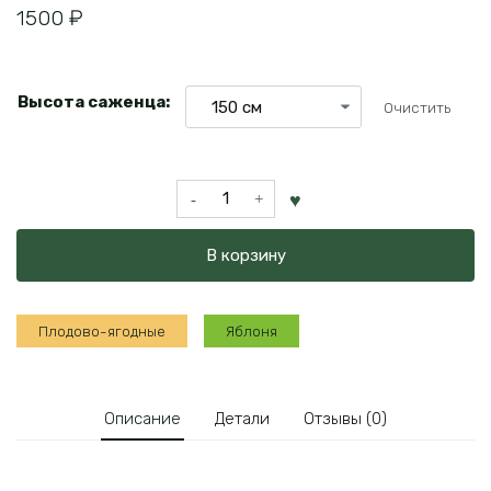
1500
₽
Высота саженца:
Очистить
Количество
товара
Яблоня
В корзину
Жигуленок-
спур
Плодово-ягодные
Яблоня
Описание
Детали
Отзывы (0)