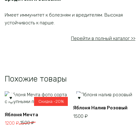
Имеет иммунитет к болезням и вредителям. Высокая
устойчивость к парше.
Перейти в полный каталог >>
Похожие товары
Скидка -20%
Этот
Яблоня Налив Розовый
Этот
товар
Яблоня Мечта
1500
₽
товар
имеет
Первоначальная
Текущая
1200
₽
1500
₽
имеет
несколько
цена
цена:
несколько
вариаций.
составляла
1200 ₽.
вариаций.
Опции