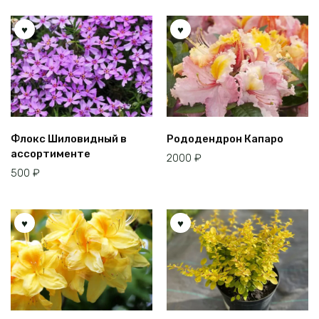
Флокс Шиловидный в
Рододендрон Капаро
ассортименте
2000
₽
500
₽