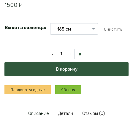
1500
₽
Высота саженца:
Очистить
Количество
товара
Яблоня
В корзину
Услада
Плодово-ягодные
Яблоня
Описание
Детали
Отзывы (0)