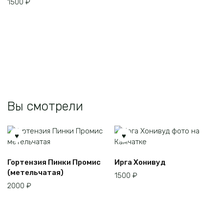
1500
₽
имеет
несколько
несколько
вариаций.
вариаций.
Опции
Опции
можно
можно
выбрать
выбрать
на
на
странице
странице
товара.
товара.
Вы смотрели
Гортензия Пинки Промис
Ирга Хонивуд
(метельчатая)
1500
₽
2000
₽