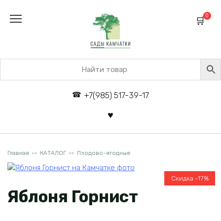
Перейти
к
0
содержанию
+7(985) 517-39-17
Главная
КАТАЛОГ
Плодово-ягодные
Скидка -17%
Яблоня Горнист