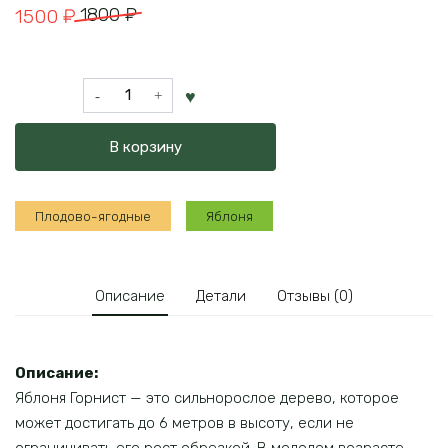
Первоначальная
Текущая
1800
₽
1500
₽
цена
цена:
составляла
1500 ₽.
Количество
1800 ₽.
товара
Яблоня
В корзину
Горнист
Плодово-ягодные
Яблоня
Описание
Детали
Отзывы (0)
Описание:
Яблоня Горнист — это сильнорослое дерево, которое
может достигать до 6 метров в высоту, если не