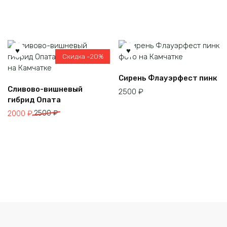
Скидка -20%
Сирень Флауэрфест пинк
Сливово-вишневый
2500
₽
гибрид Опата
Первоначальная
Текущая
2000
₽
2500
₽
цена
цена:
составляла
2000 ₽.
2500 ₽.