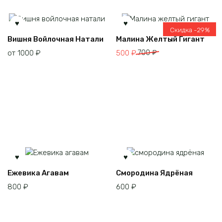
Скидка -29%
Этот
Вишня Войлочная Натали
Малина Желтый Гигант
товар
Первоначальная
Текущая
от
1000
₽
500
₽
700
₽
имеет
цена
цена:
несколько
составляла
500 ₽.
вариаций.
700 ₽.
Опции
можно
выбрать
на
странице
товара.
Ежевика Агавам
Смородина Ядрёная
800
₽
600
₽