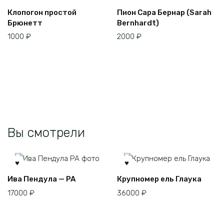
Этот
Клопогон простой
Пион Сара Бернар (Sarah
товар
Брюнетт
Bernhardt)
имеет
1000
₽
2000
₽
несколько
вариаций.
Опции
можно
выбрать
на
странице
товара.
Вы смотрели
Ива Пендула — PA
Крупномер ель Глаука
17000
₽
36000
₽