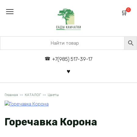
Перейти
к
0
содержанию
+7(985) 517-39-17
Главная
КАТАЛОГ
Цветы
Горечавка Корона