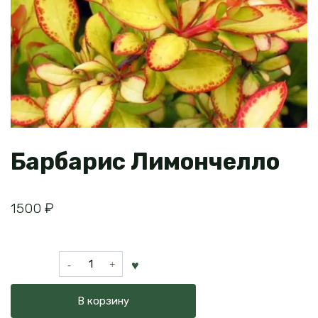
Барбарис Лимончелло
1500
₽
Количество
товара
Барбарис
В корзину
Лимончелло