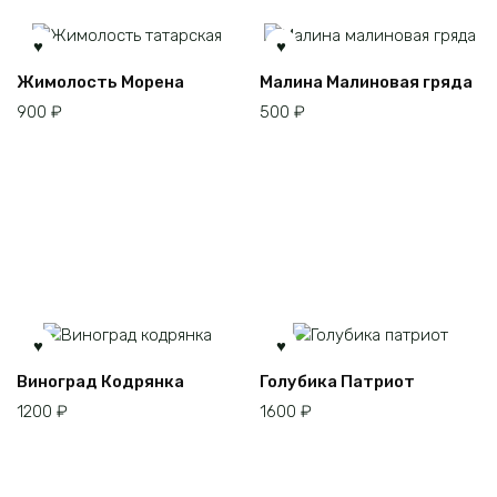
Жимолость Морена
Малина Малиновая гряда
900
₽
500
₽
Этот
Виноград Кодрянка
Голубика Патриот
товар
1200
₽
1600
₽
имеет
несколько
вариаций.
Опции