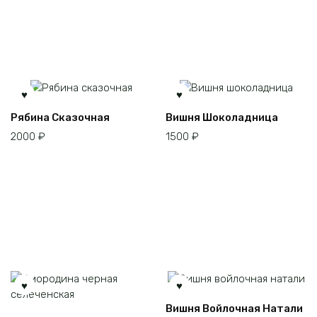
можно
выбрать
на
странице
товара.
Рябина Сказочная
Вишня Шоколадница
2000
₽
1500
₽
Этот
Вишня Войлочная Натали
товар