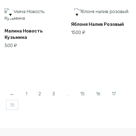
товара.
Этот
Яблоня Налив Розовый
товар
Малина Новость
1500
₽
имеет
Кузьмина
несколько
500
₽
вариаций.
Опции
можно
выбрать
на
странице
товара.
←
1
2
3
…
15
16
17
18