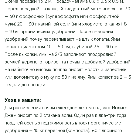
Схема посадки 1 х 2 м. Посадочная яма 0,6 х 0,6 х 0,5 м.
Перед посадкой на каждый квадратный метр вносят по 30
— 60 г фосфорных (суперфосфата или фосфоритной
муки).20 — 30 г калийной соли (или хлористого калия). 8
— 10 кг органических удобрений. После внесения
удобрений почву перекапывают на штык лопаты. Ямы
копают диаметром 40 — 50 см, глубиной 35 — 40 см.
После выкопки, ямы на 2/3 заполняют плодородной
землей верхнего горизонта почвы с добавкой удобрений.
На избыточно кислых почвах вносят молотый известняк
или доломитовую муку по 50 г на яму. Ямы копают за 2 — 3
недели до посадки.
Уход и защита
:
Для раскисления почвы ежегодно летом под куст Индиго
Джем вносят по 2 стакана золы. Один раз в два-три года
поздней осенью под жимолость вносят органические
удобрения — 10 кг перегноя (компоста), 80 г двойного