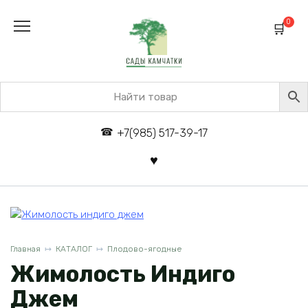
Перейти
к
0
содержанию
+7(985) 517-39-17
Главная
КАТАЛОГ
Плодово-ягодные
Жимолость Индиго
Джем