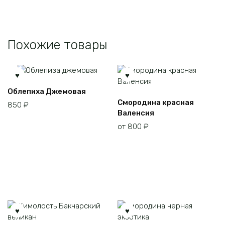
Похожие товары
Облепиха Джемовая
Этот
Смородина красная
850
₽
товар
Валенсия
имеет
от
800
₽
несколько
вариаций.
Опции
можно
выбрать
на
странице
товара.