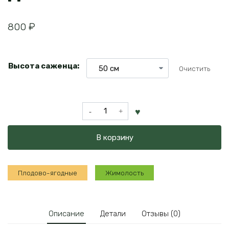
800
₽
Высота саженца:
Очистить
Количество
товара
Жимолость
В корзину
Индиго
Джем
Плодово-ягодные
Жимолость
Описание
Детали
Отзывы (0)