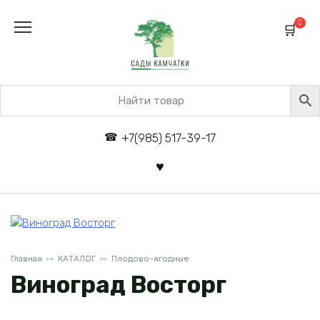
Перейти
к
0
содержанию
+7(985) 517-39-17
Главная
КАТАЛОГ
Плодово-ягодные
Виноград Восторг