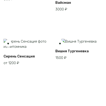
Вайсман
3000
₽
Вишня Тургеневка
Этот
Сирень Сенсация
1500
₽
товар
от
1200
₽
имеет
несколько
вариаций.
Опции
можно
выбрать
на
странице
товара.