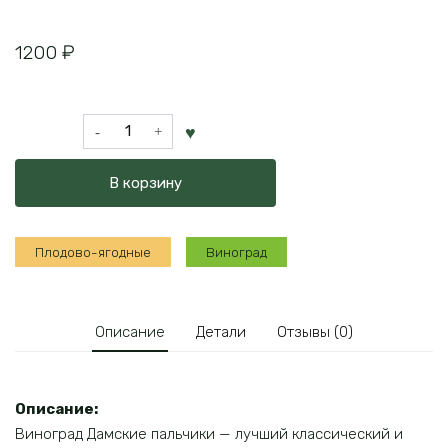
1200
₽
Количество
товара
Виноград
В корзину
Дамские
пальчики
Плодово-ягодные
Виноград
Описание
Детали
Отзывы (0)
Описание:
Виноград Дамские пальчики — лучший классический и