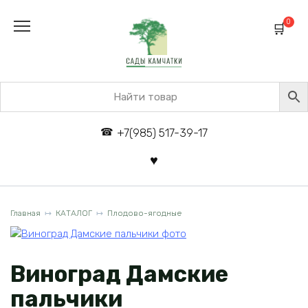
Перейти
к
0
содержанию
+7(985) 517-39-17
Главная
КАТАЛОГ
Плодово-ягодные
Виноград Дамские
пальчики