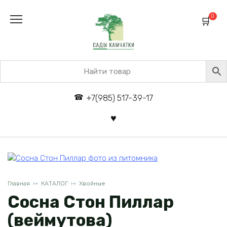
Перейти
к
0
содержанию
+7(985) 517-39-17
Главная
КАТАЛОГ
Хвойные
Сосна Стон Пиллар
(веймутова)