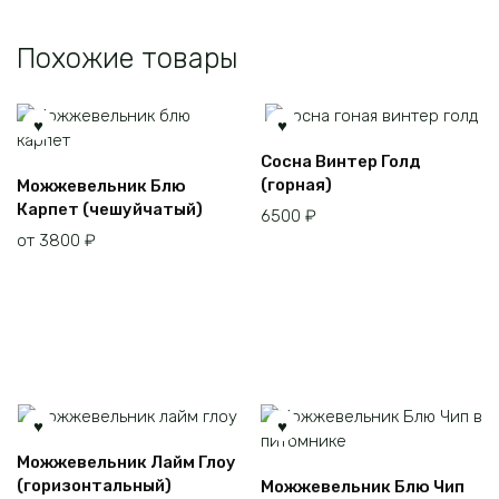
Похожие товары
Сосна Винтер Голд
Этот
(горная)
Можжевельник Блю
товар
Карпет (чешуйчатый)
6500
₽
имеет
от
3800
₽
несколько
вариаций.
Опции
можно
выбрать
на
странице
товара.
Можжевельник Лайм Глоу
Этот
(горизонтальный)
Можжевельник Блю Чип