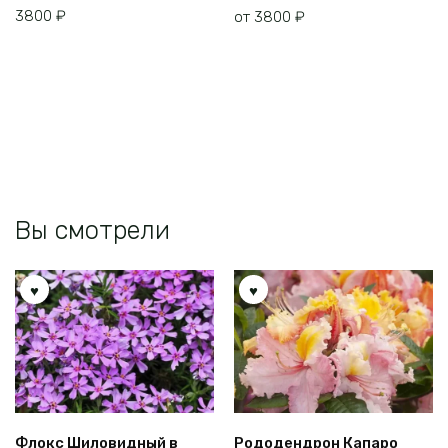
товар
3800
₽
от
3800
₽
имеет
несколько
вариаций.
Опции
можно
выбрать
на
странице
товара.
Вы смотрели
Флокс Шиловидный в
Рододендрон Капаро