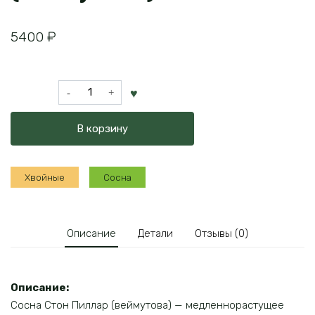
5400
₽
Количество
товара
Сосна
В корзину
Стон
Пиллар
(веймутова)
Хвойные
Сосна
Описание
Детали
Отзывы (0)
Описание:
Сосна Стон Пиллар (веймутова) — медленнорастущее