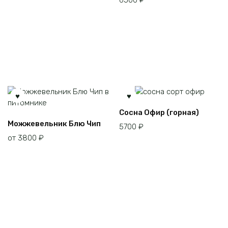
Сосна Офир (горная)
Этот
Можжевельник Блю Чип
5700
₽
товар
от
3800
₽
имеет
несколько
вариаций.
Опции
можно
выбрать
на
странице