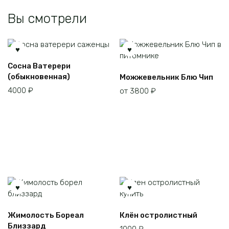
товара.
Вы смотрели
Этот
Сосна Ватерери
товар
Этот
(обыкновенная)
Можжевельник Блю Чип
имеет
товар
4000
₽
от
3800
₽
несколько
имеет
вариаций.
несколько
Опции
вариаций.
можно
Опции
выбрать
можно
на
выбрать
странице
на
товара.
странице
товара.
Этот
Этот
Жимолость Бореал
Клён остролистный
товар
товар
Близзард