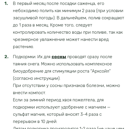
В первый месяц после посадки саженца, его
небоходимо полить как минимум 2 раза (при условии
засушливой погоды). В дальнейшем, полив сокращают
до 1 раза в месяц. Кроме того, следует
контролировать количество воды при поливе, так как
чрезмерное увлажнение может нанести вред
растению.
Подкормки. Их для
сосны
проводят сразу после
таяния снега. Можно использовать комплексное
биоудобрение для стимуляции роста “Арксойл”
(согласно инструкции).
При отсутствии у сосны признаков болезни, можно
внести компост.
Если за зимний период хвоя пожелтела, для
подкормки используют удобрение с магнием —
сульфат магния, который вносят 3-4 раза с
перерывом в 10 дней.
Летом подкормка производится 1-2 раза (не чаще чем