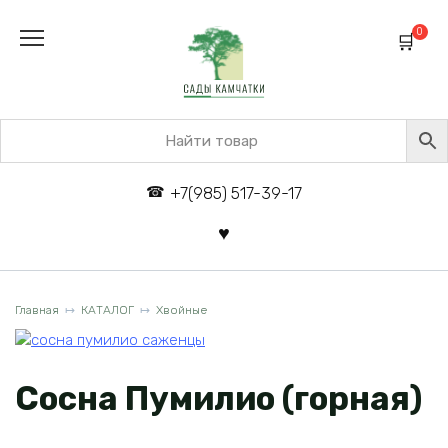
Перейти
к
0
содержанию
+7(985) 517-39-17
Главная
КАТАЛОГ
Хвойные
Сосна Пумилио (горная)