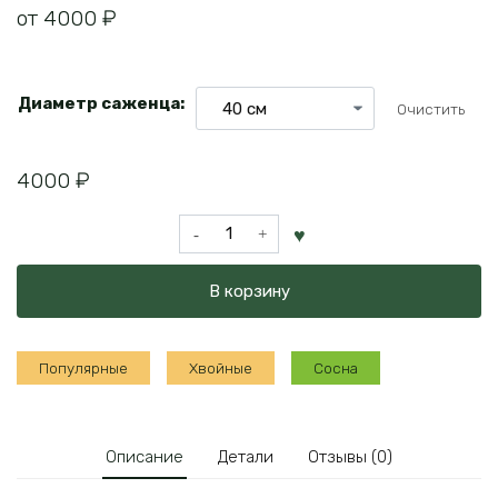
от
4000
₽
Диаметр саженца:
Очистить
4000
₽
Количество
товара
Сосна
В корзину
Пумилио
(горная)
Популярные
Хвойные
Сосна
Описание
Детали
Отзывы (0)