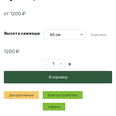
от
1200
₽
Высота саженца:
Очистить
1200
₽
Количество
товара
Сирень
В корзину
Адмирал
Кузнецов
Декоративные
Благоустройство
Сирень