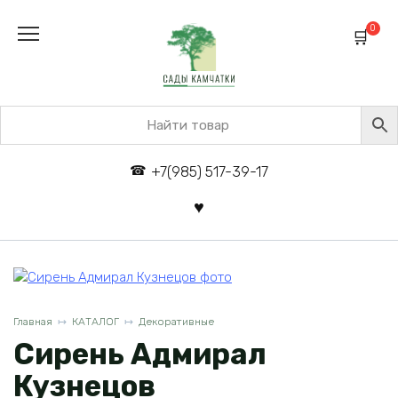
Перейти
к
0
содержанию
+7(985) 517-39-17
Главная
КАТАЛОГ
Декоративные
Сирень Адмирал
Кузнецов