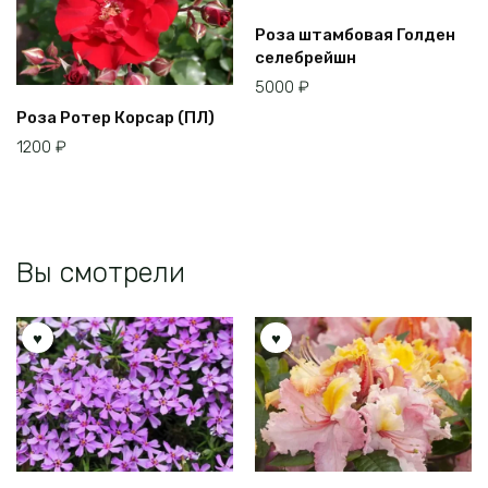
Этот
Роза штамбовая Голден
товар
селебрейшн
имеет
5000
₽
несколько
Роза Ротер Корсар (ПЛ)
вариаций.
Опции
1200
₽
можно
выбрать
на
странице
товара.
Вы смотрели