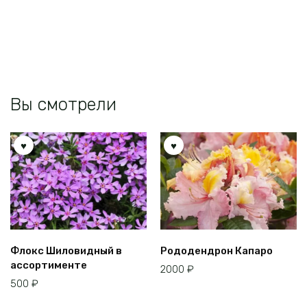
Опции
Опции
можно
можно
выбрать
выбрать
на
на
странице
странице
товара.
товара.
Вы смотрели
Флокс Шиловидный в
Рододендрон Капаро
ассортименте
2000
₽
500
₽