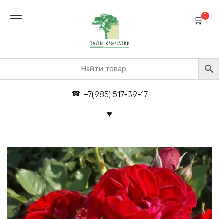
Перейти
к
0
содержанию
+7(985) 517-39-17