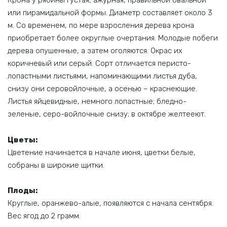
Крона у рябины густая, ажурная, правильной овальной
или пирамидальной формы. Диаметр составляет около 3
м. Со временем, по мере взросления дерева крона
приобретает более округлые очертания. Молодые побеги
дерева опушенные, а затем оголяются. Окрас их
коричневый или серый. Сорт отличается перисто-
лопастными листьями, напоминающими листья дуба,
снизу они серовойлочные, а осенью – краснеющие.
Листья яйцевидные, немного лопастные; бледно-
зеленые, серо-войлочные снизу; в октябре желтееют.
Цветы:
Цветение начинается в начале июня, цветки белые,
собраны в широкие щитки.
Плоды:
Круглые, оранжево-алые, появляются с начала сентября.
Вес ягод до 2 грамм.