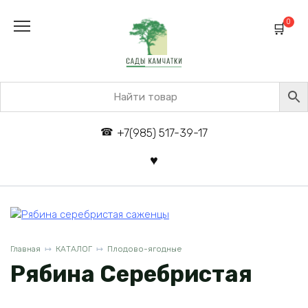
Перейти
к
0
содержанию
+7(985) 517-39-17
Главная
КАТАЛОГ
Плодово-ягодные
Рябина Серебристая