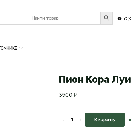
+7(
ТОМНИКЕ
Пион Кора Лу
3500
₽
Количество
В корзину
товара
Пион