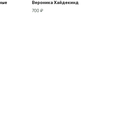
ные
Вероника Хайдекинд
700
₽