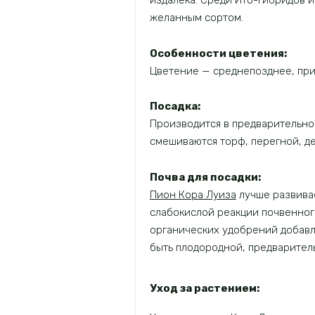
издалека. Среди Ито-гибридов
желанным сортом.
Особенности цветения:
Цветение — среднепозднее, при
Посадка:
Производится в предварительно
смешиваются торф, перегной, де
Почва для посадки:
Пион Кора Луиза
лучше развивае
слабокислой реакции почвенног
органических удобрений добавля
быть плодородной, предварите
Уход за растением: