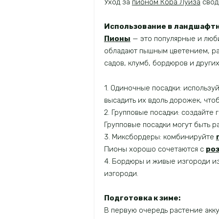
Уход за
пионом Кора Луиза
свод
Использование в ландшафтн
Пионы
— это популярные и люб
обладают пышным цветением, ра
садов, клумб, бордюров и други
1. Одиночные посадки: использу
высадить их вдоль дорожек, чт
2. Групповые посадки: создайт
Групповые посадки могут быть р
3. Миксбордеры: комбинируйте
Пионы хорошо сочетаются с
ро
4. Бордюры и живые изгороди из
изгороди.
Подготовка к зиме:
В первую очередь растение акк