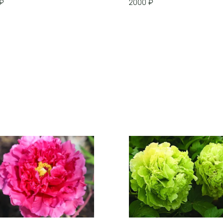
₽
2000
₽