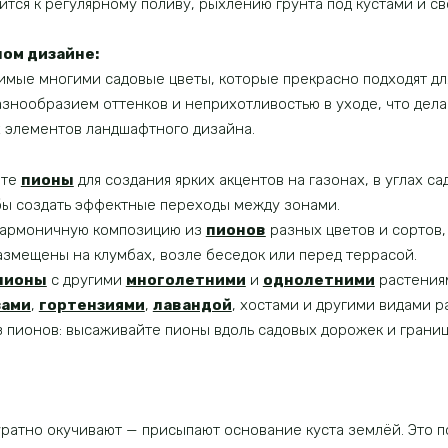
ится к регулярному поливу, рыхлению грунта под кустами и 
ом дизайне:
имые многими садовые цветы, которые прекрасно подходят дл
знообразием оттенков и неприхотливостью в уходе, что дела
х элементов ландшафтного дизайна.
йте
пионы
для создания ярких акцентов на газонах, в углах са
обы создать эффектные переходы между зонами.
е гармоничную композицию из
пионов
разных цветов и сортов,
азмещены на клумбах, возле беседок или перед террасой.
пионы
с другими
многолетними
и
однолетними
растениям
зами
,
гортензиями
,
лавандой
, хостами и другими видами р
 пионов: высаживайте пионы вдоль садовых дорожек и границ
уратно окучивают — присыпают основание куста землёй. Это п