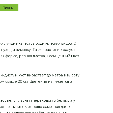
Пионы
х лучшие качества родительских видов. От
т уход и зимовку. Также растение радует
вая форма, резная листва, насыщенный цвет
кидистый куст вырастает до метра в высоту.
ом свыше 20 см. Цветение начинается в
овые, с плавным переходом в белый, а у
желтых тычинок, хорошо заметная даже