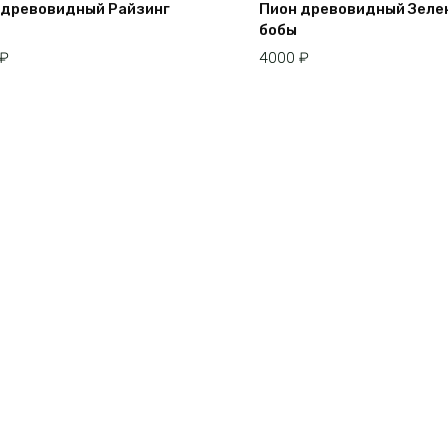
 древовидный Райзинг
Пион древовидный Зеле
бобы
₽
4000
₽