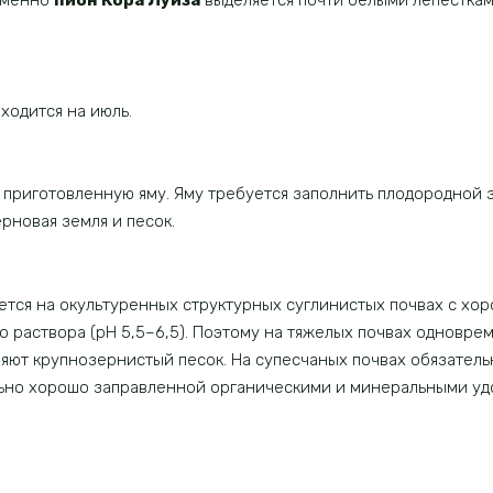
 именно
пион Кора Луиза
выделяется почти белыми лепесткам
ходится на июль.
 приготовленную яму. Яму требуется заполнить плодородной з
рновая земля и песок.
тся на окультуренных структурных суглинистых почвах с хо
о раствора (рН 5,5–6,5). Поэтому на тяжелых почвах одновре
ют крупнозернистый песок. На супесчаных почвах обязательн
льно хорошо заправленной органическими и минеральными уд