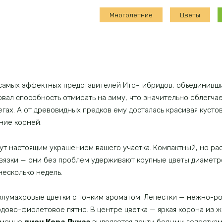
Кора
Многолетние
Цветы
Луиза
самых эффектных представителей Ито-гибридов, объединивши
вал способность отмирать на зиму, что значительно облегчае
гах. А от древовидных предков ему досталась красивая кусто
ние корней.
ут настоящим украшением вашего участка. Компактный, но рас
двязки — они без проблем удерживают крупные цветы диаметр
несколько недель.
лумахровые цветки с тонким ароматом. Лепестки — нежно-роз
дово-фиолетовое пятно. В центре цветка — яркая корона из 