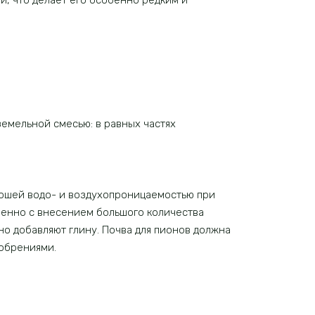
и, что делает его особенно редким и
емельной смесью: в равных частях
рошей водо- и воздухопроницаемостью при
менно с внесением большого количества
о добавляют глину. Почва для пионов должна
обрениями.