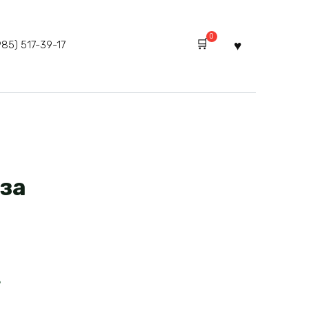
0
985) 517-39-17
иза